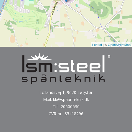
Leaflet
| ©
OpenStreetMap
Lollandsvej 1, 9670 Løgstør
Mail:
kk@spaanteknik.dk
Tlf.:
20600630
CVR-nr.: 35418296